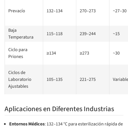
Prevacío
132–134
270–273
~27–30
Baja
115–118
239–244
~15
Temperatura
Ciclo para
≥134
≥273
~30
Priones
Ciclos de
Laboratorio
105–135
221–275
Variabl
Ajustables
Aplicaciones en Diferentes Industrias
Entornos Médicos
: 132–134 °C para esterilización rápida de