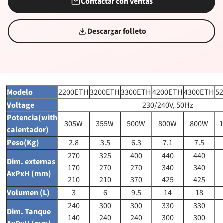
Contactar con ventas
Descargar folleto
Modelo
2200ETH
3200ETH
3300ETH
4200ETH
4300ETH
5
Voltage
230/240V, 50Hz
Potencia(with
305W
355W
500W
800W
800W
calentador)
Peso(Kg)
2.8
3.5
6.3
7.1
7.5
270
325
400
440
440
Dim. externas
170
270
270
340
340
AxPxH (mm)
210
210
370
425
425
Volumen (L)
3
6
9.5
14
18
240
300
300
330
330
Dim. Tanque
140
240
240
300
300