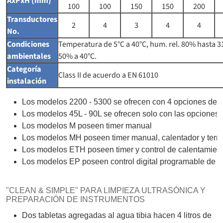
AxPxH (mm)
100
100
150
150
200
Transductores
2
4
3
4
4
No.
Condiciones
Temperatura de 5°C a 40°C, hum. rel. 80% hasta 3
ambientales
50% a 40°C.
Categoría
Class II de acuerdo a EN 61010
instalación
Los modelos 2200 - 5300 se ofrecen con 4 opciones de 
Los modelos 45L - 90L se ofrecen solo con las opciones 
Los modelos M poseen timer manual
Los modelos MH poseen timer manual, calentador y term
Los modelos ETH poseen timer y control de calentamiento 
Los modelos EP poseen control digital programable de des
"CLEAN & SIMPLE" PARA LIMPIEZA ULTRASÓNICA Y
PREPARACIÓN DE INSTRUMENTOS
Dos tabletas agregadas al agua tibia hacen 4 litros de