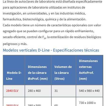
La línea de autoclaves de laboratorio está diseñada especificadamente
para aplicaciones de laboratorio utilizadas en institutos de
investigación, en universidades, y en las industrias médica,
farmacéutica, biotecnológica, química y de la alimentación.
Cada modelo tiene un número de características opcionales con valor
agregado que se pueden configurar para un rápido enfriamiento,
secado eficiente, control de F
,
la esterilización de residuos biológicos
o
peligrosos y más.
Modelos verticales D-Line - Especificaciones técnicas
Dimensiones
Dimensiones
Volumen de
externas
Modelo
D-
de la cámara
la cámara
AxHxProf.
Line
ØxProf. (mm)
(litros)
(mm)
2840 ELV
280 x 460
31
540 x 980 x 440
730 x 1000 x
3850 ELV
380 x 500
65