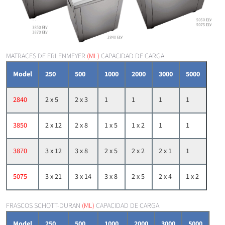
MATRACES DE ERLENMEYER
(ML)
CAPACIDAD DE CARGA
Model
250
500
1000
2000
3000
5000
2840
2 x 5
2 x 3
1
1
1
1
3850
2 x 12
2 x 8
1 x 5
1 x 2
1
1
3870
3 x 12
3 x 8
2 x 5
2 x 2
2 x 1
1
5075
3 x 21
3 x 14
3 x 8
2 x 5
2 x 4
1 x 2
FRASCOS SCHOTT-DURAN
(ML)
CAPACIDAD DE CARGA
Model
250
500
1000
2000
3000
5000