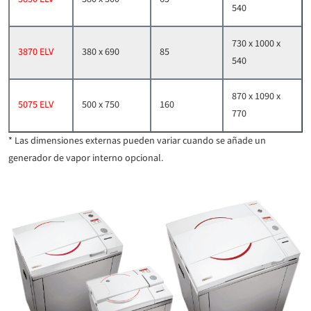
540
730 x 1000 x
3870 ELV
380 x 690
85
540
870 x 1090 x
5075 ELV
500 x 750
160
770
*
Las dimensiones externas pueden variar cuando se añade un
generador de vapor interno opcional
.