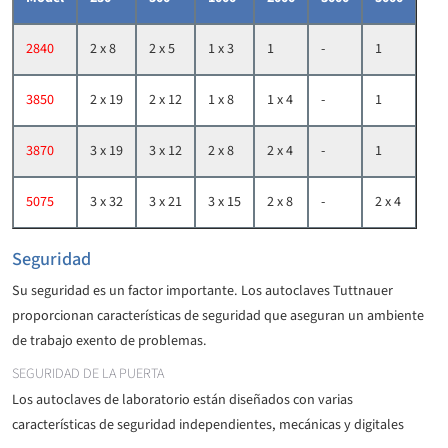
2840
2 x 8
2 x 5
1 x 3
1
-
1
3850
2 x 19
2 x 12
1 x 8
1 x 4
-
1
3870
3 x 19
3 x 12
2 x 8
2 x 4
-
1
5075
3 x 32
3 x 21
3 x 15
2 x 8
-
2 x 4
Seguridad
Su seguridad es un factor importante. Los autoclaves Tuttnauer
proporcionan características de seguridad que aseguran un ambiente
de trabajo exento de problemas.
SEGURIDAD DE LA PUERTA
Los autoclaves de laboratorio están diseñados con varias
características de seguridad independientes, mecánicas y digitales