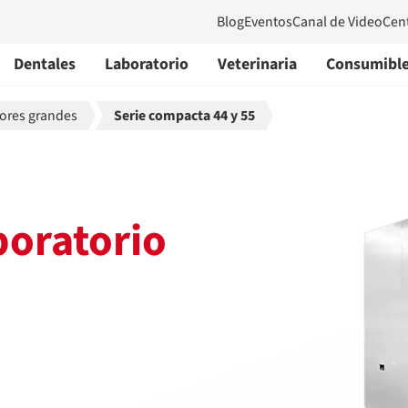
Blog
Eventos
Canal de Video
Cen
Dentales
Laboratorio
Veterinaria
Consumibl
dores grandes
Serie compacta 44 y 55
boratorio