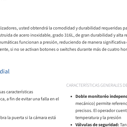
erilizadores, usted obtendrá la comodidad y durabilidad requeridas p
ida de acero inoxidable, grado 316L, de gran durabilidad y alta res
eumáticas funcionan a presión, reduciendo de manera significativa
lmente, si no se activan botones o switches durante más de cuatro 
dial
CARACTERÍSTICAS GENERALES D
sas características
Doble monitoréo independ
 a fin de evitar una falla en el
mecánico) permite referenc
precisos. El operador cuen
ra la puerta si la cámara está
temperatura y la presión
Válvulas de seguridad:
Tan