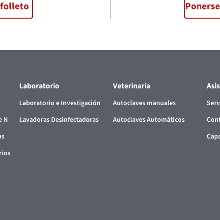
folleto
Ponerse
Laboratorio
Veterinaria
Asi
Laboratorio e Investigación
Autoclaves manuales
Serv
e N
Lavadoras Desinfectadoras
Autoclaves Automáticos
Cont
as
Capa
rios