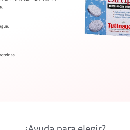
a.
agua.
roteínas
¿Ayuda para elegir?