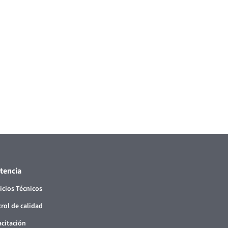
stencia
icios Técnicos
rol de calidad
citación