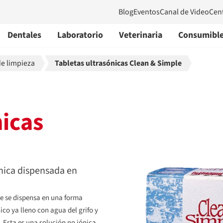
Blog
Eventos
Canal de Video
Cen
Dentales
Laboratorio
Veterinaria
Consumibl
de limpieza
Tabletas ultrasónicas Clean & Simple
nicas
nica dispensada en
e se dispensa en una forma
ico ya lleno con agua del grifo y
 Esta es una solución no iónica