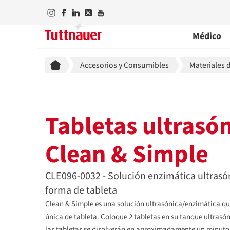
Médico
Breadcrumb
Accesorios y Consumibles
Materiales 
Tabletas ultrasó
Clean & Simple
CLE096-0032 - Solución enzimática ultrasó
forma de tableta
Clean & Simple es una solución ultrasónica/enzimática qu
única de tableta. Coloque 2 tabletas en su tanque ultrasón
las tabletas se disolverán en aproximadamente un minuto.