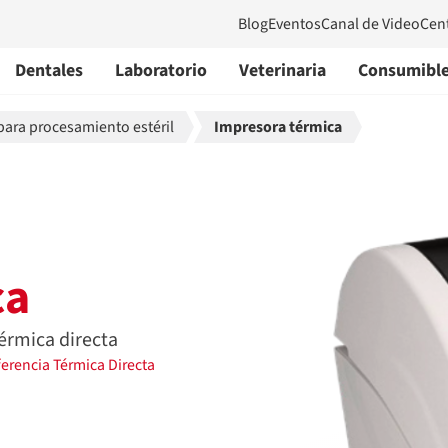
Blog
Eventos
Canal de Video
Cen
Dentales
Laboratorio
Veterinaria
Consumibl
para procesamiento estéril
Impresora térmica
ca
érmica directa
ferencia Térmica Directa