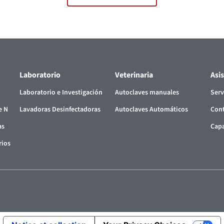
Laboratorio
Veterinaria
Asi
Laboratorio e Investigación
Autoclaves manuales
Serv
e N
Lavadoras Desinfectadoras
Autoclaves Automáticos
Cont
as
Capa
rios