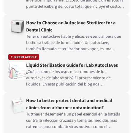
inversión importante. El costo de adquisición es solo la
punta del iceberg del costo total que incluye el costo
de operación y el costo de inactividad del
esterilizador...
How to Choose an Autoclave Sterilizer for a
Dental Clinic
Tener un autoclave fiable y eficaz es esencial para que
la clínica trabaje de forma fluida. Un autoclave,
también llamado esterilizador por vapor, es una
máquina que aprovecha el poder del vapor a alta
CURRENT ARTICLE
temperatura y a alta presión para esterilizar los
Liquid Sterilization Guide for Lab Autoclaves
gérmenes en el equipo odontológico...
¿Cuál es uno de los usos más comunes de los
autoclaves de laboratorio? El procesamiento de
líquidos. En esta publicación del blog nos
sumergiremos en el lago de los líquidos de laboratorio
para autoclaves.
How to better protect dental and medical
clinics from airborne contamination?
Tuttnauer desempeña un papel esencial en la batalla
contra la infección cruzada y toma las medidas más
extremas para combatir virus nocivos como el