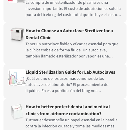
La compra de un esterilizador de plasma es una
inversión importante. El costo de adquisición es solo la
punta del iceberg del costo total que incluye el costo
de operación y el costo de inactividad del
esterilizador...
How to Choose an Autoclave Sterilizer for a
Dental Clinic
Tener un autoclave fiable y eficaz es esencial para que
la clínica trabaje de forma fluida. Un autoclave,
también llamado esterilizador por vapor, es una
máquina que aprovecha el poder del vapor a alta
temperatura y a alta presión para esterilizar los
Liquid Sterilization Guide for Lab Autoclaves
gérmenes en el equipo odontológico...
¿Cuál es uno de los usos más comunes de los
autoclaves de laboratorio? El procesamiento de
líquidos. En esta publicación del blog nos
sumergiremos en el lago de los líquidos de laboratorio
para autoclaves.
How to better protect dental and medical
clinics from airborne contamination?
Tuttnauer desempeña un papel esencial en la batalla
contra la infección cruzada y toma las medidas más